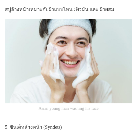
สบู่ล้างหน้าเหมาะกับผิวแบบไหน : ผิวมัน และ ผิวผสม
Asian young man washing his face
5. ซินเด็ทล้างหน้า (Syndets)